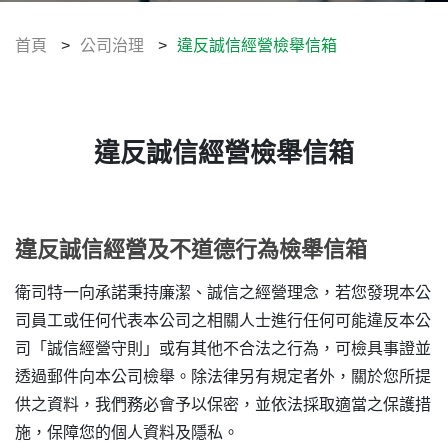
企業誠信經營
公司治理相關規章
首頁
>
公司治理
>
違反誠信經營檢舉信箱
違反誠信經營檢舉信箱
智慧財產管理
違反誠信經營檢舉信箱
資訊安全管理
企業永續發展(ESG)
違反誠信經營及不道德行為檢舉信箱
利害關係人
衛司特一向承諾秉持廉潔、誠信之經營理念，若您發現本公
司員工或任何代表本公司之相關人士進行任何可能違反本公
人力資源
司「誠信經營守則」或有其他不合法之行為，可檢具事證並
透過郵件向本公司檢舉。除法律另有規定者外，關於您所提
聯絡我們
供之資料，我們務必會予以保密，並依法採取適當之保護措
施，保障您的個人資料及隱私。