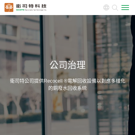
關於我們
產品介紹
投資人專區
公司治理
公司治理
衛司特公司提供Recocell ®電解回收設備以對應多樣化
的銅廢水回收系統
董事會
功能性委員會
公司治理主管
內部稽核