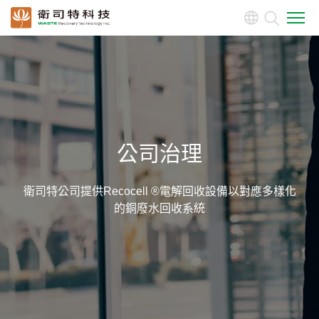
關於我們
產品介紹
投資人專區
公司治理
公司治理
衛司特公司提供Recocell ®電解回收設備以對應多樣化
的銅廢水回收系統
董事會
功能性委員會
公司治理主管
內部稽核