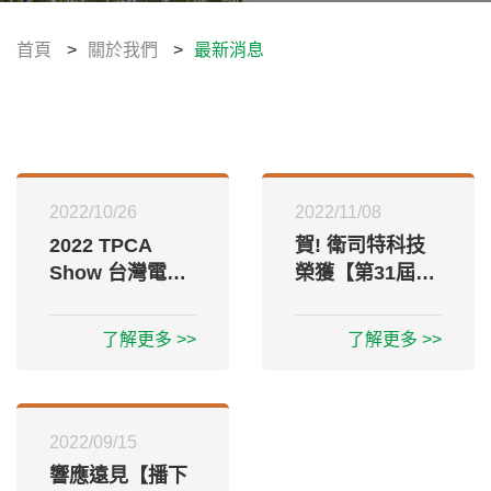
企業永續發展(ESG)
首頁
>
關於我們
>
最新消息
利害關係人
人力資源
2022/10/26
2022/11/08
聯絡我們
2022 TPCA
賀! 衛司特科技
Show 台灣電路
榮獲【第31屆國
板產業國際展覽
家磐石獎】
會 10/26-10/28
了解更多 >>
了解更多 >>
2022/09/15
響應遠見【播下